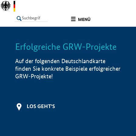
undefined
MENÜ
Erfolgreiche GRW-Projekte
LISTE
Filter
Info
Auf der folgenden Deutschlandkarte
finden Sie konkrete Beispiele erfolgreicher
GRW-Projekte!
LOS GEHT'S