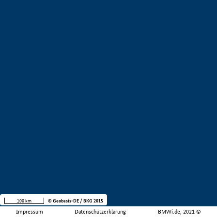
100 km
© Geobasis-DE / BKG 2015
Impressum
Datenschutzerklärung
BMWi.de, 2021 ©