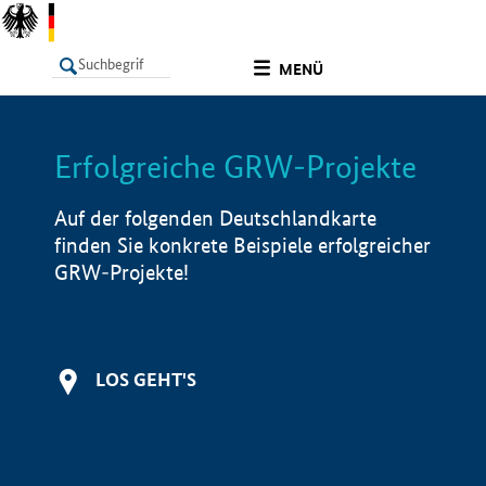
undefined
MENÜ
Erfolgreiche GRW-Projekte
LISTE
Filter
Info
Auf der folgenden Deutschlandkarte
finden Sie konkrete Beispiele erfolgreicher
GRW-Projekte!
LOS GEHT'S