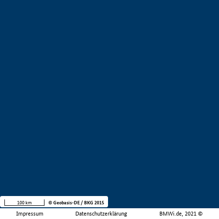
100 km
© Geobasis-DE / BKG 2015
Impressum
Datenschutzerklärung
BMWi.de, 2021 ©