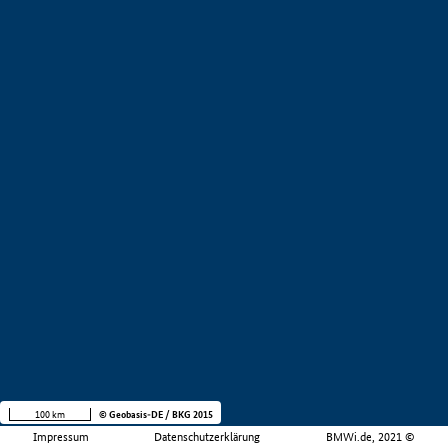
100 km
© Geobasis-DE / BKG 2015
Impressum
Datenschutzerklärung
BMWi.de, 2021 ©