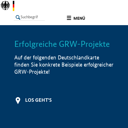
undefined
MENÜ
Erfolgreiche GRW-Projekte
LISTE
Filter
Info
Auf der folgenden Deutschlandkarte
finden Sie konkrete Beispiele erfolgreicher
GRW-Projekte!
LOS GEHT'S