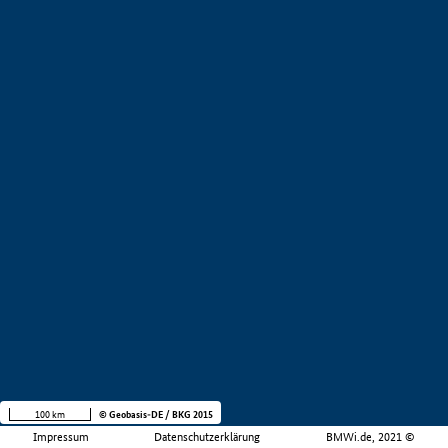
100 km
© Geobasis-DE / BKG 2015
Impressum
Datenschutzerklärung
BMWi.de, 2021 ©