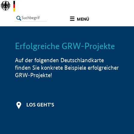
undefined
MENÜ
Erfolgreiche GRW-Projekte
LISTE
Filter
Info
Auf der folgenden Deutschlandkarte
finden Sie konkrete Beispiele erfolgreicher
GRW-Projekte!
LOS GEHT'S