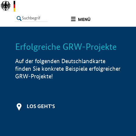
undefined
MENÜ
Erfolgreiche GRW-Projekte
LISTE
Filter
Info
Auf der folgenden Deutschlandkarte
finden Sie konkrete Beispiele erfolgreicher
GRW-Projekte!
LOS GEHT'S