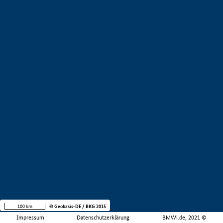
100 km
© Geobasis-DE / BKG 2015
Impressum
Datenschutzerklärung
BMWi.de, 2021 ©