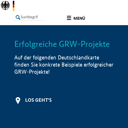
undefined
MENÜ
Erfolgreiche GRW-Projekte
LISTE
Filter
Info
Auf der folgenden Deutschlandkarte
finden Sie konkrete Beispiele erfolgreicher
GRW-Projekte!
LOS GEHT'S