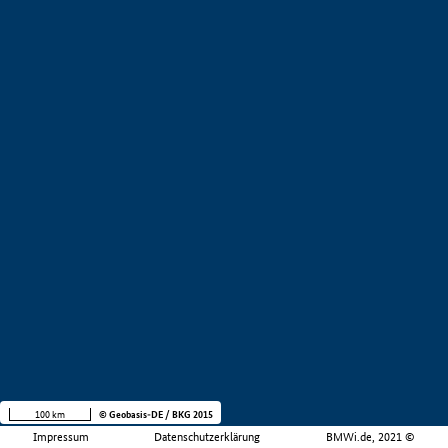
100 km
© Geobasis-DE / BKG 2015
Impressum
Datenschutzerklärung
BMWi.de, 2021 ©