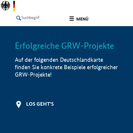
undefined
MENÜ
Erfolgreiche GRW-Projekte
LISTE
Filter
Info
Auf der folgenden Deutschlandkarte
finden Sie konkrete Beispiele erfolgreicher
GRW-Projekte!
LOS GEHT'S