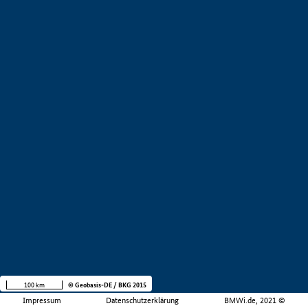
100 km
© Geobasis-DE / BKG 2015
Impressum
Datenschutzerklärung
BMWi.de, 2021 ©