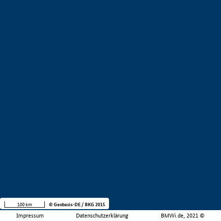
100 km
© Geobasis-DE / BKG 2015
Impressum
Datenschutzerklärung
BMWi.de, 2021 ©