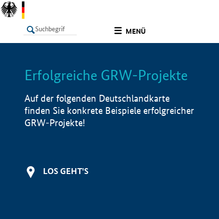
undefined
MENÜ
Erfolgreiche GRW-Projekte
LISTE
Filter
Info
Auf der folgenden Deutschlandkarte
finden Sie konkrete Beispiele erfolgreicher
GRW-Projekte!
LOS GEHT'S