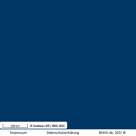
100 km
© Geobasis-DE / BKG 2015
Impressum
Datenschutzerklärung
BMWi.de, 2021 ©