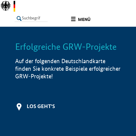
undefined
MENÜ
Erfolgreiche GRW-Projekte
LISTE
Filter
Info
Auf der folgenden Deutschlandkarte
finden Sie konkrete Beispiele erfolgreicher
GRW-Projekte!
LOS GEHT'S