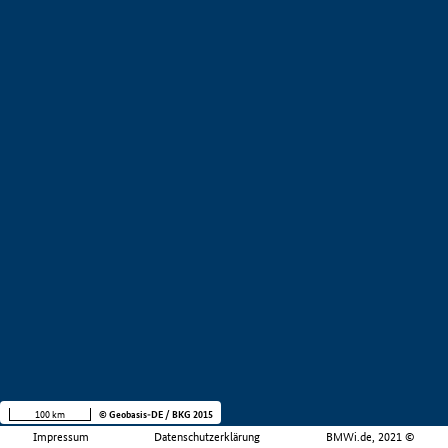
100 km
© Geobasis-DE / BKG 2015
Impressum
Datenschutzerklärung
BMWi.de, 2021 ©