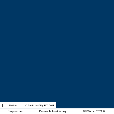
100 km
© Geobasis-DE / BKG 2015
Impressum
Datenschutzerklärung
BMWi.de, 2021 ©