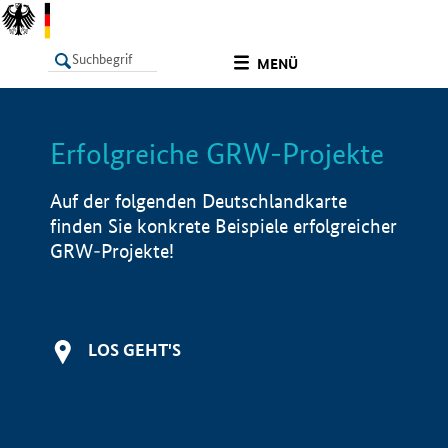
undefined
MENÜ
Erfolgreiche GRW-Projekte
LISTE
Filter
Info
Auf der folgenden Deutschlandkarte
finden Sie konkrete Beispiele erfolgreicher
GRW-Projekte!
LOS GEHT'S