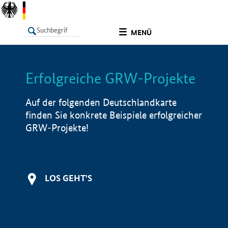
undefined
MENÜ
Erfolgreiche GRW-Projekte
LISTE
Filter
Info
Auf der folgenden Deutschlandkarte
finden Sie konkrete Beispiele erfolgreicher
GRW-Projekte!
LOS GEHT'S