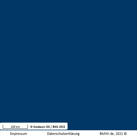
100 km
© Geobasis-DE / BKG 2015
Impressum
Datenschutzerklärung
BMWi.de, 2021 ©