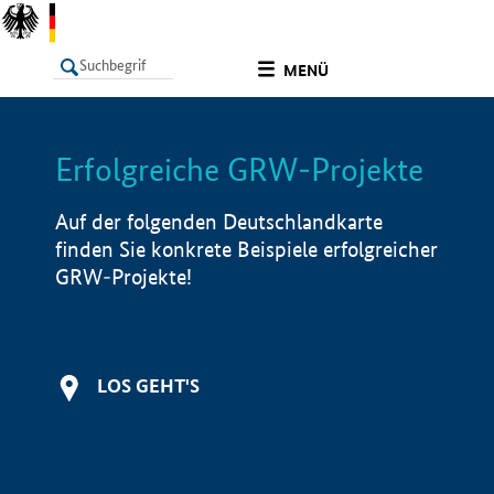
undefined
MENÜ
Erfolgreiche GRW-Projekte
LISTE
Filter
Info
Auf der folgenden Deutschlandkarte
finden Sie konkrete Beispiele erfolgreicher
GRW-Projekte!
LOS GEHT'S