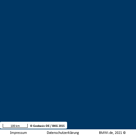
100 km
© Geobasis-DE / BKG 2015
Impressum
Datenschutzerklärung
BMWi.de, 2021 ©