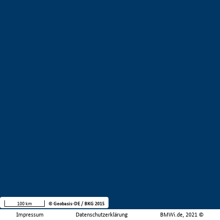
100 km
© Geobasis-DE / BKG 2015
Impressum
Datenschutzerklärung
BMWi.de, 2021 ©