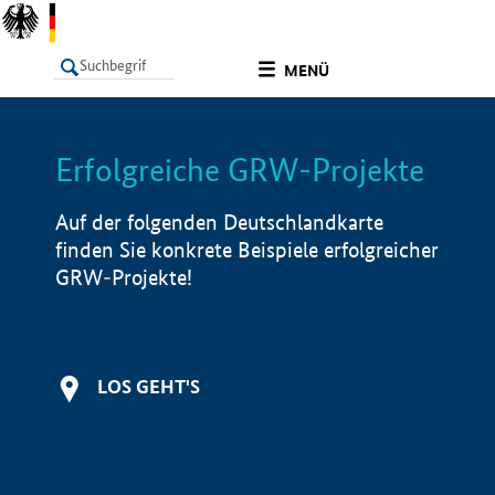
undefined
MENÜ
Erfolgreiche GRW-Projekte
LISTE
Filter
Info
Auf der folgenden Deutschlandkarte
finden Sie konkrete Beispiele erfolgreicher
GRW-Projekte!
LOS GEHT'S