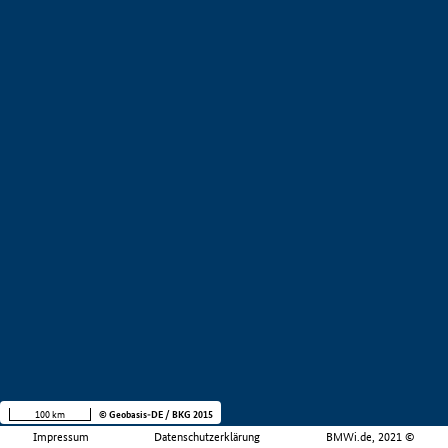
100 km
© Geobasis-DE / BKG 2015
Impressum
Datenschutzerklärung
BMWi.de, 2021 ©