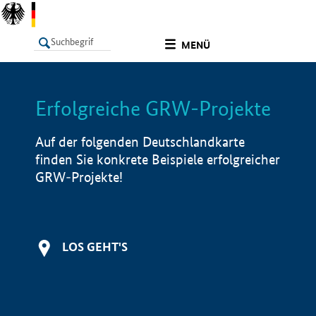
undefined
MENÜ
Erfolgreiche GRW-Projekte
LISTE
Filter
Info
Auf der folgenden Deutschlandkarte
finden Sie konkrete Beispiele erfolgreicher
GRW-Projekte!
LOS GEHT'S