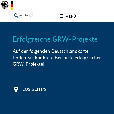
undefined
MENÜ
Erfolgreiche GRW-Projekte
LISTE
Filter
Info
Auf der folgenden Deutschlandkarte
finden Sie konkrete Beispiele erfolgreicher
GRW-Projekte!
LOS GEHT'S