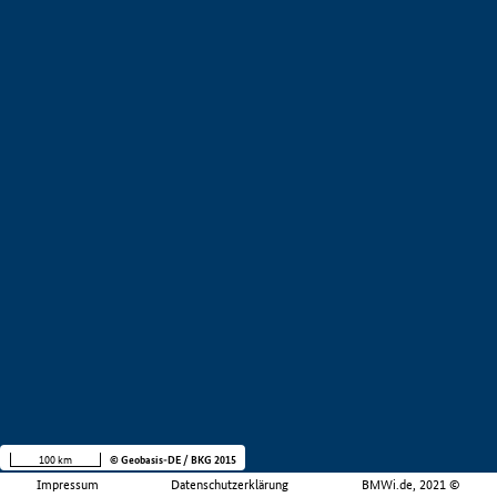
100 km
© Geobasis-DE / BKG 2015
Impressum
Datenschutzerklärung
BMWi.de, 2021 ©