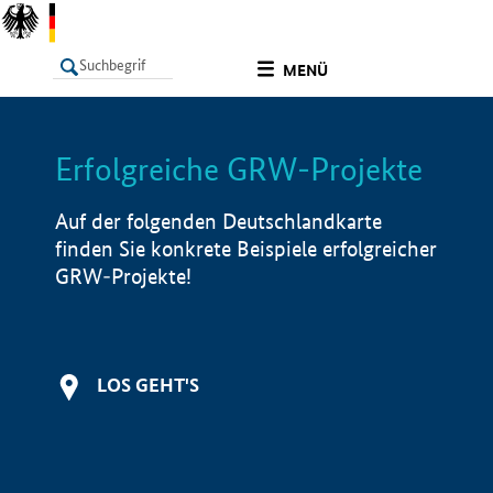
undefined
MENÜ
Erfolgreiche GRW-Projekte
LISTE
Filter
Info
Auf der folgenden Deutschlandkarte
finden Sie konkrete Beispiele erfolgreicher
GRW-Projekte!
LOS GEHT'S