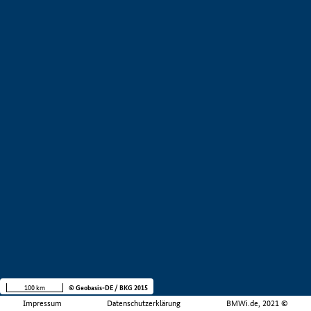
100 km
© Geobasis-DE / BKG 2015
Impressum
Datenschutzerklärung
BMWi.de, 2021 ©