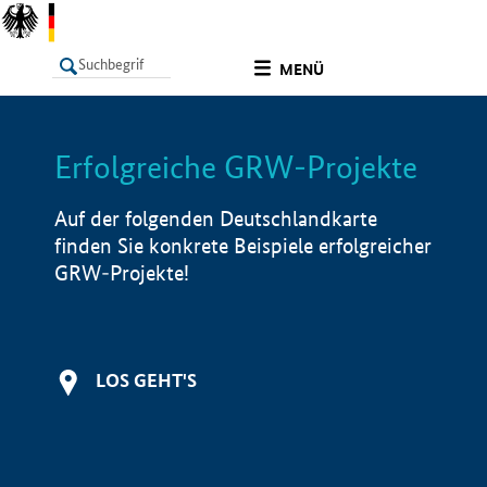
undefined
MENÜ
Erfolgreiche GRW-Projekte
LISTE
Filter
Info
Auf der folgenden Deutschlandkarte
finden Sie konkrete Beispiele erfolgreicher
GRW-Projekte!
LOS GEHT'S