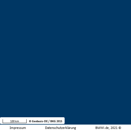
100 km
© Geobasis-DE / BKG 2015
Impressum
Datenschutzerklärung
BMWi.de, 2021 ©