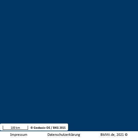
100 km
© Geobasis-DE / BKG 2015
Impressum
Datenschutzerklärung
BMWi.de, 2021 ©