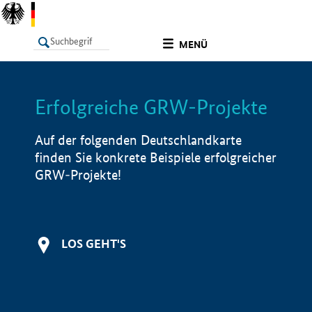
undefined
MENÜ
Erfolgreiche GRW-Projekte
LISTE
Filter
Info
Auf der folgenden Deutschlandkarte
finden Sie konkrete Beispiele erfolgreicher
GRW-Projekte!
LOS GEHT'S