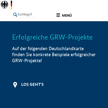
undefined
MENÜ
Erfolgreiche GRW-Projekte
LISTE
Filter
Info
Auf der folgenden Deutschlandkarte
finden Sie konkrete Beispiele erfolgreicher
GRW-Projekte!
LOS GEHT'S