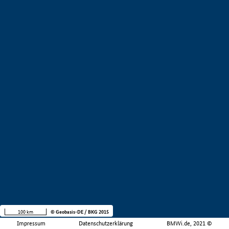
100 km
© Geobasis-DE / BKG 2015
Impressum
Datenschutzerklärung
BMWi.de, 2021 ©