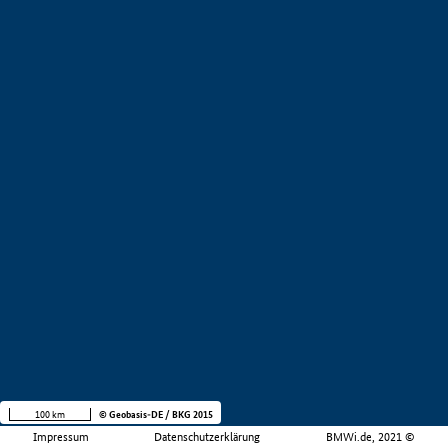
100 km
© Geobasis-DE / BKG 2015
Impressum
Datenschutzerklärung
BMWi.de, 2021 ©