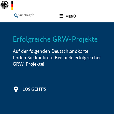
undefined
MENÜ
Erfolgreiche GRW-Projekte
LISTE
Filter
Info
Auf der folgenden Deutschlandkarte
finden Sie konkrete Beispiele erfolgreicher
GRW-Projekte!
LOS GEHT'S