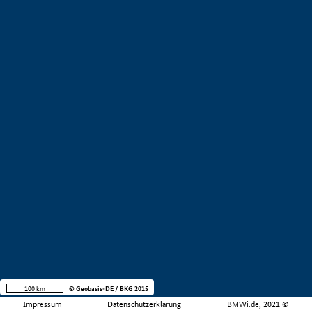
100 km
© Geobasis-DE / BKG 2015
Impressum
Datenschutzerklärung
BMWi.de, 2021 ©