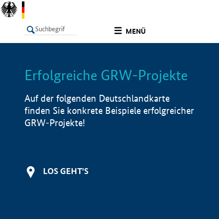
undefined
MENÜ
Erfolgreiche GRW-Projekte
LISTE
Filter
Info
Auf der folgenden Deutschlandkarte
finden Sie konkrete Beispiele erfolgreicher
GRW-Projekte!
LOS GEHT'S