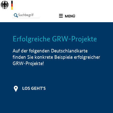
undefined
MENÜ
Erfolgreiche GRW-Projekte
LISTE
Filter
Info
Auf der folgenden Deutschlandkarte
finden Sie konkrete Beispiele erfolgreicher
GRW-Projekte!
LOS GEHT'S