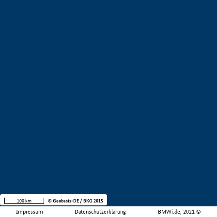
100 km
© Geobasis-DE / BKG 2015
Impressum
Datenschutzerklärung
BMWi.de, 2021 ©