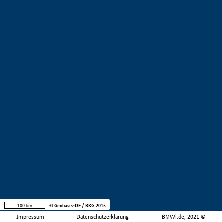
100 km
© Geobasis-DE / BKG 2015
Impressum
Datenschutzerklärung
BMWi.de, 2021 ©