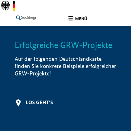
undefined
MENÜ
Erfolgreiche GRW-Projekte
LISTE
Filter
Info
Auf der folgenden Deutschlandkarte
finden Sie konkrete Beispiele erfolgreicher
GRW-Projekte!
LOS GEHT'S