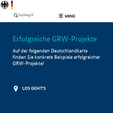
undefined
MENÜ
Erfolgreiche GRW-Projekte
LISTE
Filter
Info
Auf der folgenden Deutschlandkarte
finden Sie konkrete Beispiele erfolgreicher
GRW-Projekte!
LOS GEHT'S