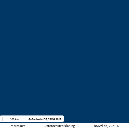
100 km
© Geobasis-DE / BKG 2015
Impressum
Datenschutzerklärung
BMWi.de, 2021 ©