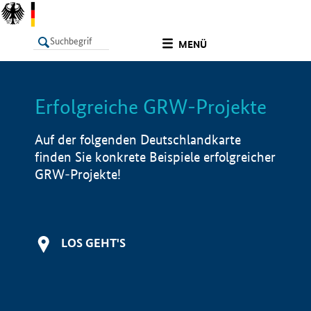
undefined
MENÜ
Erfolgreiche GRW-Projekte
LISTE
Filter
Info
Auf der folgenden Deutschlandkarte
finden Sie konkrete Beispiele erfolgreicher
GRW-Projekte!
LOS GEHT'S