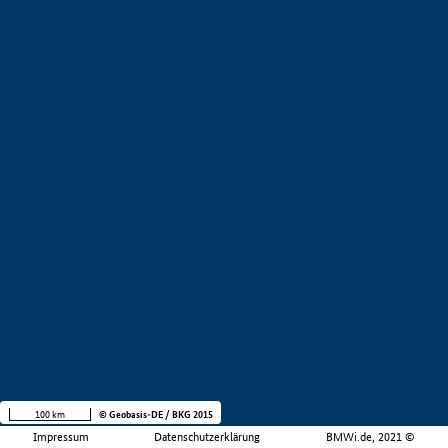
100 km
© Geobasis-DE / BKG 2015
Impressum
Datenschutzerklärung
BMWi.de, 2021 ©