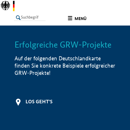
undefined
MENÜ
Erfolgreiche GRW-Projekte
LISTE
Filter
Info
Auf der folgenden Deutschlandkarte
finden Sie konkrete Beispiele erfolgreicher
GRW-Projekte!
LOS GEHT'S