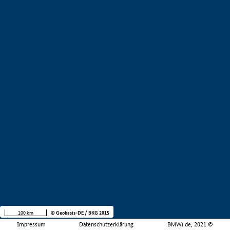
100 km
© Geobasis-DE / BKG 2015
Impressum
Datenschutzerklärung
BMWi.de, 2021 ©