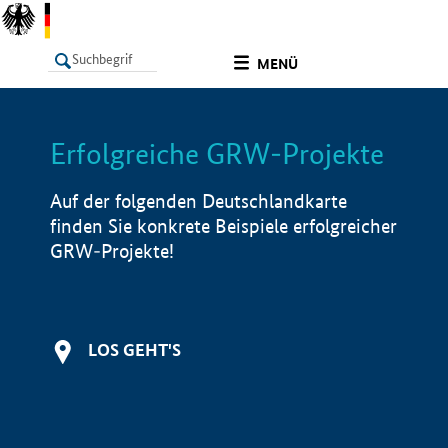
undefined
MENÜ
Erfolgreiche GRW-Projekte
LISTE
Filter
Info
Auf der folgenden Deutschlandkarte
finden Sie konkrete Beispiele erfolgreicher
GRW-Projekte!
LOS GEHT'S