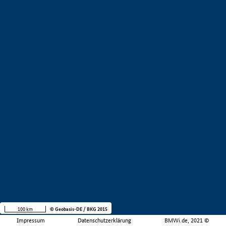
100 km
© Geobasis-DE / BKG 2015
Impressum
Datenschutzerklärung
BMWi.de, 2021 ©