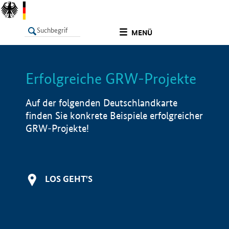
undefined
MENÜ
Erfolgreiche GRW-Projekte
LISTE
Filter
Info
Auf der folgenden Deutschlandkarte
finden Sie konkrete Beispiele erfolgreicher
GRW-Projekte!
LOS GEHT'S