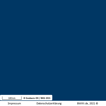
100 km
© Geobasis-DE / BKG 2015
Impressum
Datenschutzerklärung
BMWi.de, 2021 ©