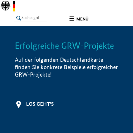
undefined
MENÜ
Erfolgreiche GRW-Projekte
LISTE
Filter
Info
Auf der folgenden Deutschlandkarte
finden Sie konkrete Beispiele erfolgreicher
GRW-Projekte!
LOS GEHT'S