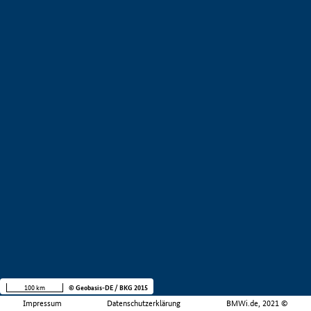
100 km
© Geobasis-DE / BKG 2015
Impressum
Datenschutzerklärung
BMWi.de, 2021 ©