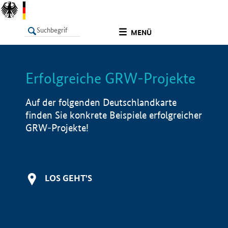
undefined
MENÜ
Erfolgreiche GRW-Projekte
LISTE
Filter
Info
Auf der folgenden Deutschlandkarte
finden Sie konkrete Beispiele erfolgreicher
GRW-Projekte!
LOS GEHT'S