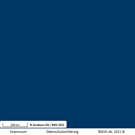
100 km
© Geobasis-DE / BKG 2015
Impressum
Datenschutzerklärung
BMWi.de, 2021 ©