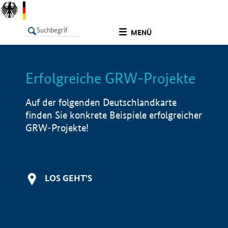
undefined
MENÜ
Erfolgreiche GRW-Projekte
LISTE
Filter
Info
Auf der folgenden Deutschlandkarte
finden Sie konkrete Beispiele erfolgreicher
GRW-Projekte!
LOS GEHT'S