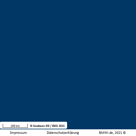
100 km
© Geobasis-DE / BKG 2015
Impressum
Datenschutzerklärung
BMWi.de, 2021 ©