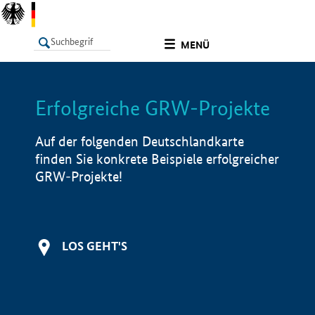
undefined
MENÜ
Erfolgreiche GRW-Projekte
LISTE
Filter
Info
Auf der folgenden Deutschlandkarte
finden Sie konkrete Beispiele erfolgreicher
GRW-Projekte!
LOS GEHT'S