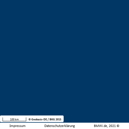
100 km
© Geobasis-DE / BKG 2015
Impressum
Datenschutzerklärung
BMWi.de, 2021 ©