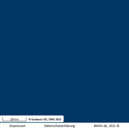
100 km
© Geobasis-DE / BKG 2015
Impressum
Datenschutzerklärung
BMWi.de, 2021 ©