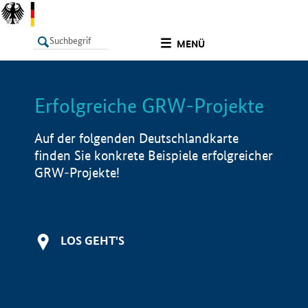
undefined
MENÜ
Erfolgreiche GRW-Projekte
LISTE
Filter
Info
Auf der folgenden Deutschlandkarte
finden Sie konkrete Beispiele erfolgreicher
GRW-Projekte!
LOS GEHT'S