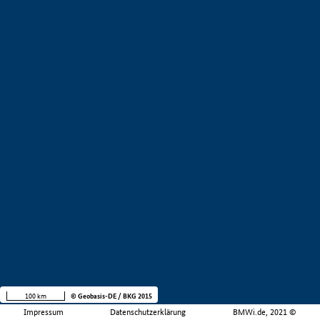
100 km
© Geobasis-DE / BKG 2015
Impressum
Datenschutzerklärung
BMWi.de, 2021 ©