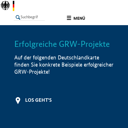
undefined
MENÜ
Erfolgreiche GRW-Projekte
LISTE
Filter
Info
Auf der folgenden Deutschlandkarte
finden Sie konkrete Beispiele erfolgreicher
GRW-Projekte!
LOS GEHT'S