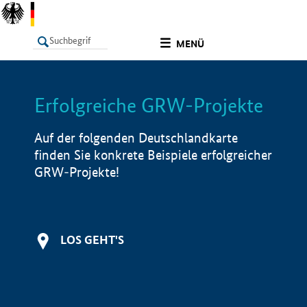
undefined
MENÜ
Erfolgreiche GRW-Projekte
LISTE
Filter
Info
Auf der folgenden Deutschlandkarte
finden Sie konkrete Beispiele erfolgreicher
GRW-Projekte!
LOS GEHT'S