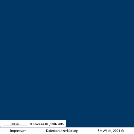
100 km
© Geobasis-DE / BKG 2015
Impressum
Datenschutzerklärung
BMWi.de, 2021 ©