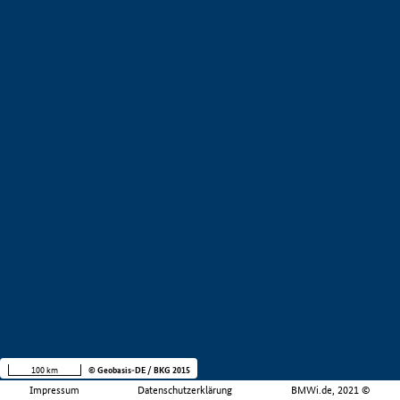
100 km
© Geobasis-DE / BKG 2015
Impressum
Datenschutzerklärung
BMWi.de, 2021 ©