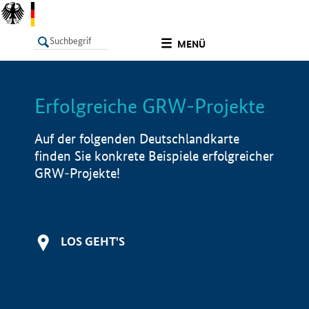
undefined
MENÜ
Erfolgreiche GRW-Projekte
LISTE
Filter
Info
Auf der folgenden Deutschlandkarte
finden Sie konkrete Beispiele erfolgreicher
GRW-Projekte!
LOS GEHT'S