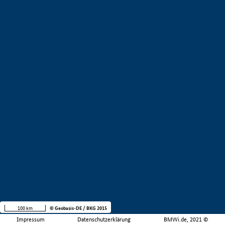
100 km
© Geobasis-DE / BKG 2015
Impressum
Datenschutzerklärung
BMWi.de, 2021 ©