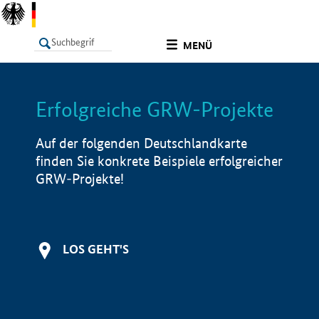
undefined
MENÜ
Erfolgreiche GRW-Projekte
LISTE
Filter
Info
Auf der folgenden Deutschlandkarte
finden Sie konkrete Beispiele erfolgreicher
GRW-Projekte!
LOS GEHT'S