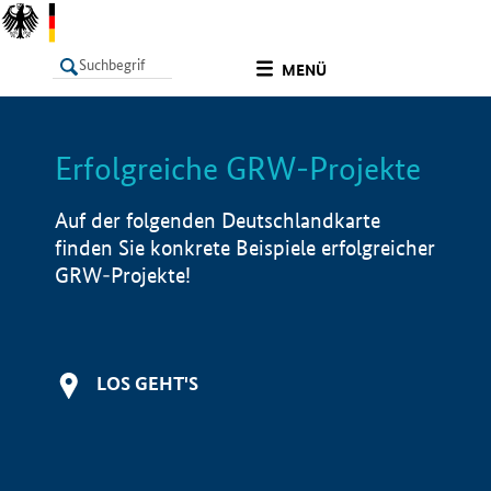
undefined
MENÜ
Erfolgreiche GRW-Projekte
LISTE
Filter
Info
Auf der folgenden Deutschlandkarte
finden Sie konkrete Beispiele erfolgreicher
GRW-Projekte!
LOS GEHT'S