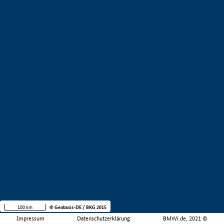
100 km
© Geobasis-DE / BKG 2015
Impressum
Datenschutzerklärung
BMWi.de, 2021 ©