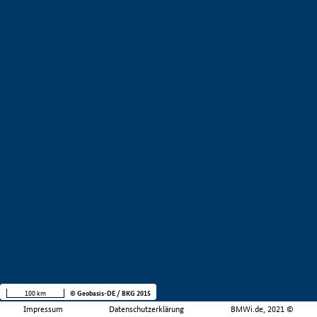
100 km
© Geobasis-DE / BKG 2015
Impressum
Datenschutzerklärung
BMWi.de, 2021 ©