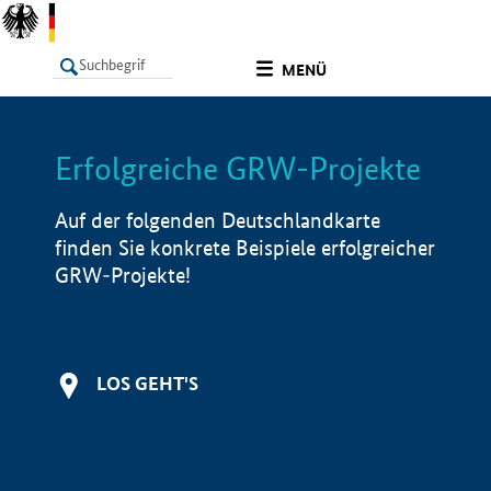
undefined
MENÜ
Erfolgreiche GRW-Projekte
LISTE
Filter
Info
Auf der folgenden Deutschlandkarte
finden Sie konkrete Beispiele erfolgreicher
GRW-Projekte!
LOS GEHT'S