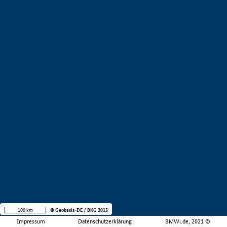
100 km
© Geobasis-DE / BKG 2015
Impressum
Datenschutzerklärung
BMWi.de, 2021 ©