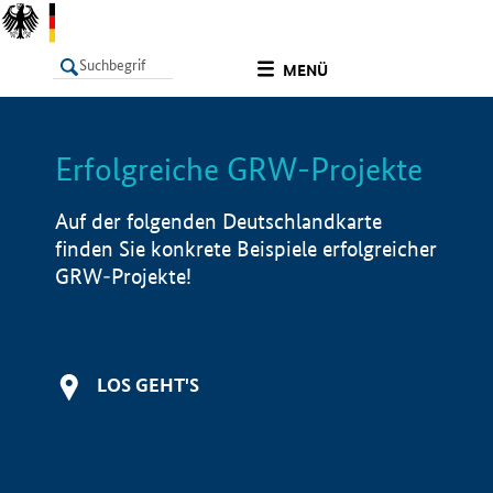
undefined
MENÜ
Erfolgreiche GRW-Projekte
LISTE
Filter
Info
Auf der folgenden Deutschlandkarte
finden Sie konkrete Beispiele erfolgreicher
GRW-Projekte!
LOS GEHT'S