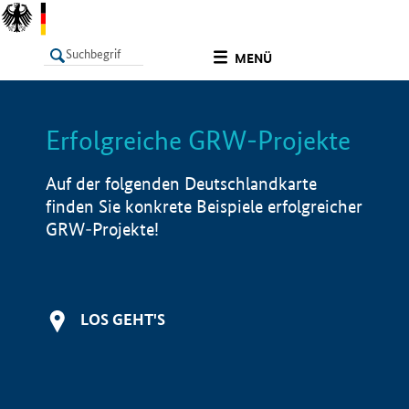
undefined
MENÜ
Erfolgreiche GRW-Projekte
LISTE
Filter
Info
Auf der folgenden Deutschlandkarte
finden Sie konkrete Beispiele erfolgreicher
GRW-Projekte!
LOS GEHT'S