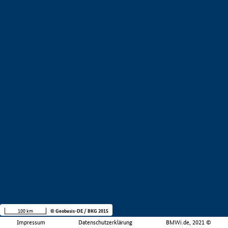
100 km
© Geobasis-DE / BKG 2015
Impressum
Datenschutzerklärung
BMWi.de, 2021 ©