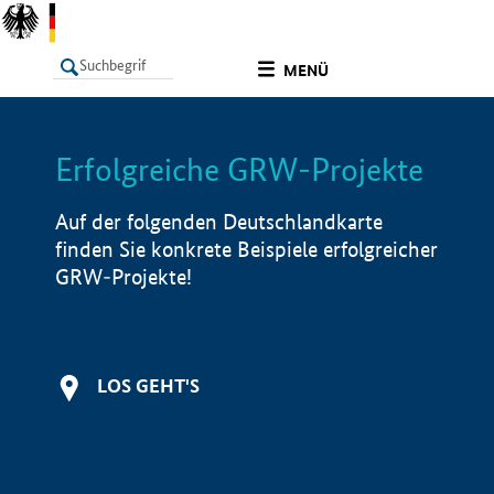
undefined
MENÜ
Erfolgreiche GRW-Projekte
LISTE
Filter
Info
Auf der folgenden Deutschlandkarte
finden Sie konkrete Beispiele erfolgreicher
GRW-Projekte!
LOS GEHT'S