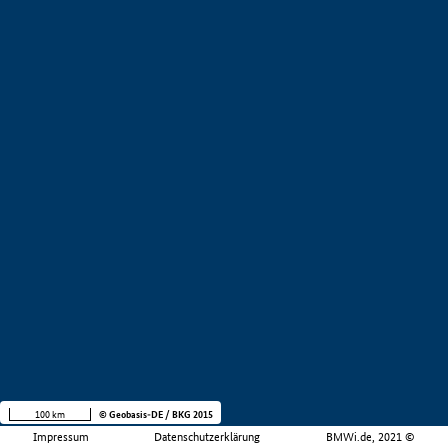
100 km
© Geobasis-DE / BKG 2015
Impressum
Datenschutzerklärung
BMWi.de, 2021 ©