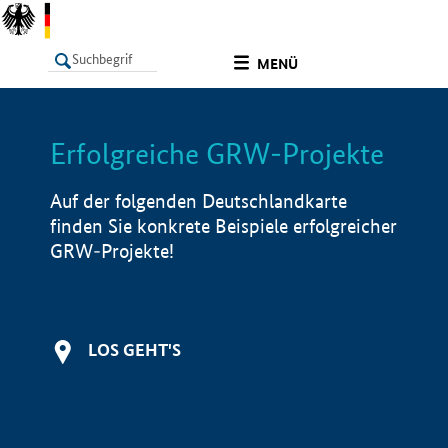
undefined
MENÜ
Erfolgreiche GRW-Projekte
LISTE
Filter
Info
Auf der folgenden Deutschlandkarte
finden Sie konkrete Beispiele erfolgreicher
GRW-Projekte!
LOS GEHT'S