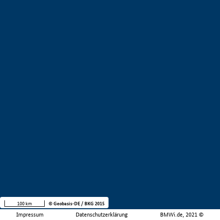
100 km
© Geobasis-DE / BKG 2015
Impressum
Datenschutzerklärung
BMWi.de, 2021 ©