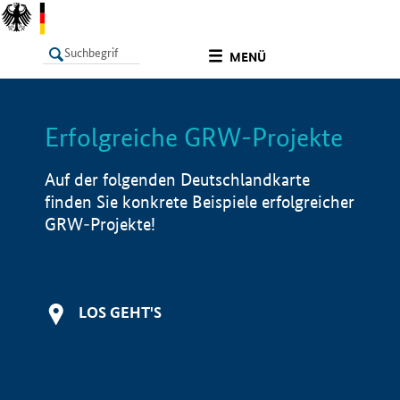
undefined
MENÜ
Erfolgreiche GRW-Projekte
LISTE
Filter
Info
Auf der folgenden Deutschlandkarte
finden Sie konkrete Beispiele erfolgreicher
GRW-Projekte!
LOS GEHT'S