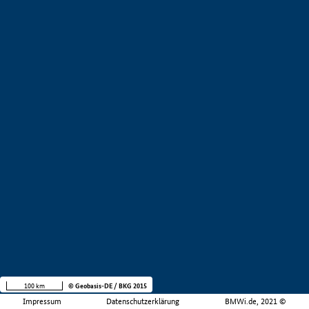
100 km
© Geobasis-DE / BKG 2015
Impressum
Datenschutzerklärung
BMWi.de, 2021 ©