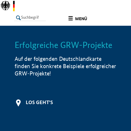
undefined
MENÜ
Erfolgreiche GRW-Projekte
LISTE
Filter
Info
Auf der folgenden Deutschlandkarte
finden Sie konkrete Beispiele erfolgreicher
GRW-Projekte!
LOS GEHT'S