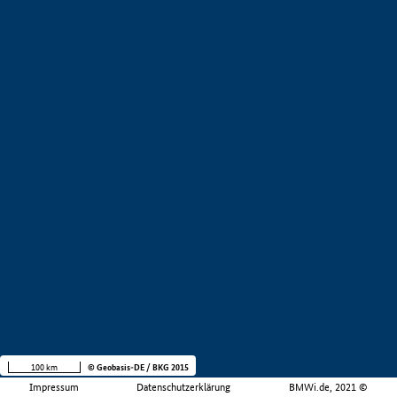
100 km
© Geobasis-DE / BKG 2015
Impressum
Datenschutzerklärung
BMWi.de, 2021 ©