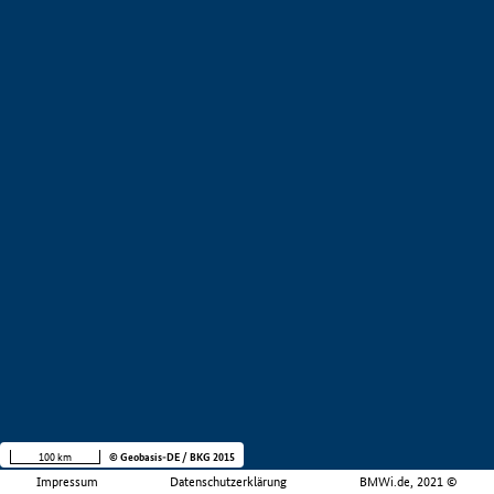
100 km
© Geobasis-DE / BKG 2015
Impressum
Datenschutzerklärung
BMWi.de, 2021 ©