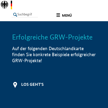
undefined
MENÜ
Erfolgreiche GRW-Projekte
LISTE
Filter
Info
Auf der folgenden Deutschlandkarte
finden Sie konkrete Beispiele erfolgreicher
GRW-Projekte!
LOS GEHT'S