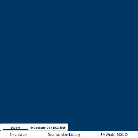
100 km
© Geobasis-DE / BKG 2015
Impressum
Datenschutzerklärung
BMWi.de, 2021 ©