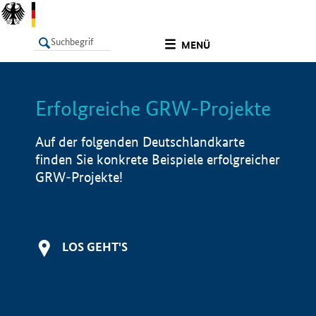
undefined
MENÜ
Erfolgreiche GRW-Projekte
LISTE
Filter
Info
Auf der folgenden Deutschlandkarte
finden Sie konkrete Beispiele erfolgreicher
GRW-Projekte!
LOS GEHT'S