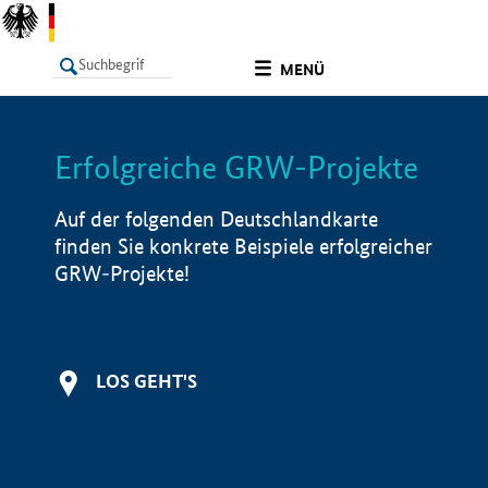
undefined
MENÜ
Erfolgreiche GRW-Projekte
LISTE
Filter
Info
Auf der folgenden Deutschlandkarte
finden Sie konkrete Beispiele erfolgreicher
GRW-Projekte!
LOS GEHT'S