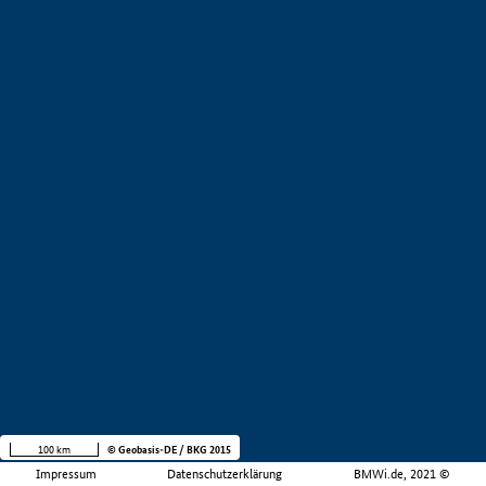
100 km
© Geobasis-DE / BKG 2015
Impressum
Datenschutzerklärung
BMWi.de, 2021 ©