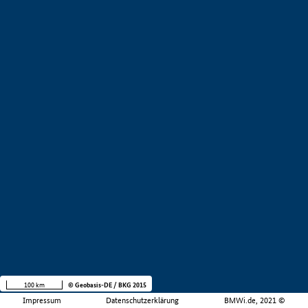
100 km
© Geobasis-DE / BKG 2015
Impressum
Datenschutzerklärung
BMWi.de, 2021 ©