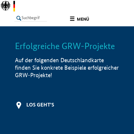
undefined
MENÜ
Erfolgreiche GRW-Projekte
LISTE
Filter
Info
Auf der folgenden Deutschlandkarte
finden Sie konkrete Beispiele erfolgreicher
GRW-Projekte!
LOS GEHT'S